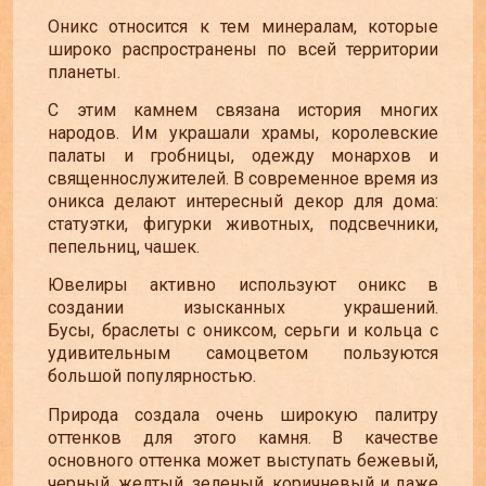
Оникс относится к тем минералам, которые
широко распространены по всей территории
планеты.
С этим камнем связана история многих
народов. Им украшали храмы, королевские
палаты и гробницы, одежду монархов и
священнослужителей. В современное время из
оникса делают интересный декор для дома:
статуэтки, фигурки животных, подсвечники,
пепельниц, чашек.
Ювелиры активно используют оникс в
создании изысканных украшений.
Бусы, браслеты с ониксом, серьги и кольца с
удивительным самоцветом пользуются
большой популярностью.
Природа создала очень широкую палитру
оттенков для этого камня. В качестве
основного оттенка может выступать бежевый,
черный, желтый, зеленый, коричневый и даже