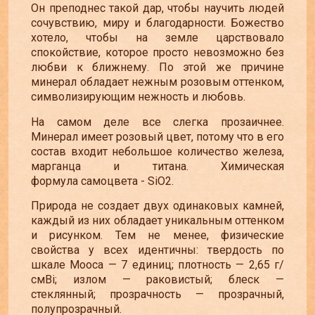
Он преподнес такой дар, чтобы научить людей
сочувствию, миру и благодарности. Божество
хотело, чтобы на земле царствовало
спокойствие, которое просто невозможно без
любви к ближнему. По этой же причине
минерал обладает нежным розовым оттенком,
символизирующим нежность и любовь.
На самом деле все слегка прозаичнее.
Минерал имеет розовый цвет, потому что в его
состав входит небольшое количество железа,
марганца и титана. Химическая
формула самоцвета - SiO2.
Природа не создает двух одинаковых камней,
каждый из них обладает уникальным оттенком
и рисунком. Тем не менее, физические
свойства у всех идентичны: твердость по
шкале Мооса
—
7 единиц; плотность
—
2,65 г/
смВі; излом
—
раковистый; блеск
—
стеклянный; прозрачность
—
прозрачный,
полупрозрачный.