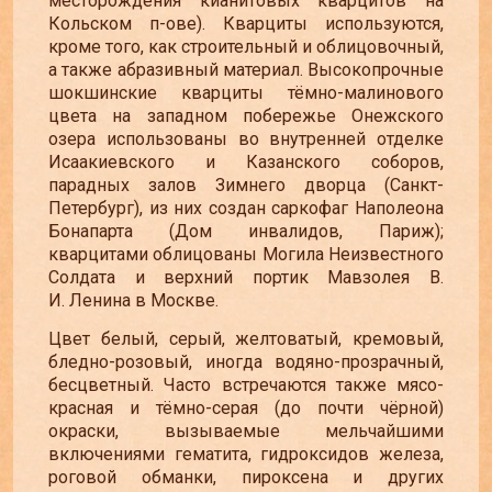
месторождения кианитовых кварцитов на
Кольском п-ове). Кварциты используются,
кроме того, как строительный и облицовочный,
а также абразивный материал. Высокопрочные
шокшинские кварциты тёмно-малинового
цвета на западном побережье Онежского
озера использованы во внутренней отделке
Исаакиевского и Казанского соборов,
парадных залов Зимнего дворца (Санкт-
Петербург), из них создан саркофаг Наполеона
Бонапарта (Дом инвалидов, Париж);
кварцитами облицованы Могила Неизвестного
Солдата и верхний портик Мавзолея В.
И. Ленина в Москве.
Цвет белый, серый, желтоватый, кремовый,
бледно-розовый, иногда водяно-прозрачный,
бесцветный. Часто встречаются также мясо-
красная и тёмно-серая (до почти чёрной)
окраски, вызываемые мельчайшими
включениями гематита, гидроксидов железа,
роговой обманки, пироксена и других