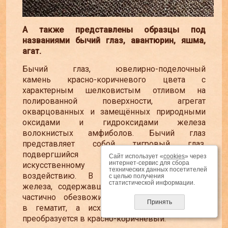
А также представлены образцы под
названиями бычий глаз, авантюрин, яшма,
агат.
Бычий глаз, ювелирно-поделочный
камень красно-коричневого цвета с
характерным шелковистым отливом на
полированной поверхности, агрегат
окварцованных и замещённых природными
оксидами и гидроксидами железа
волокнистых амфиболов. Бычий глаз
представляет собой тигровый глаз,
подвергшийся природному или
Сайт использует «
cookies
» через
интернет-сервис для сбора
искусственному температурному
технических данных посетителей
воздействию. В результате гидроксиды
с целью получения
статистической информации.
железа, содержавшиеся в исходном камне,
частично обезвоживаются и превращаются
Принять
в гематит, а исходный золотистый цвет
преобразуется в красно-коричневый.