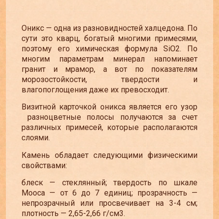
Оникс
—
одна из разновидностей халцедона. По
сути это кварц, богатый многими примесями,
поэтому его химическая формула SiO2. По
многим параметрам минерал напоминает
гранит и мрамор, а вот по показателям
морозостойкости, твердости и
влагопоглощения даже их превосходит.
Визитной карточкой оникса является его узор
разноцветные полосы получаются за счет
различных примесей, которые располагаются
слоями.
Камень обладает следующими физическими
свойствами:
блеск
—
стеклянный; твердость по шкале
Мооса
—
от 6 до 7 единиц; прозрачность
—
непрозрачный или просвечивает на 3-4 см;
плотность
—
2,65-2,66 г/cм3.