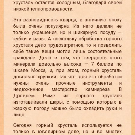
хрусталь остается холодным, благодаря своей
низкой теплопроводности.
Эта разновидность кварца, в античную эпоху
была очень популярна. Из него делали не
только украшения, но и шикарную посуду
—
кубки и вазы. А поскольку обработка горного
хрусталя дело трудозатратное, то и позволить
себе такие вещи могли лишь состоятельные
граждане. Дело в том, что твердость этого
минерала довольно высока
—
7 баллов по
шкале Мооса, и, при этом, горный хрусталь
довольно хрупкий. Так что, для его обработки
нужны очень прочные инструменты и
недюжинное мастерство камнереза. В
Древнем Риме из горного хрусталя
изготавливали шары, с помощью которых в
жаркую погоду можно было охладить руки и
лицо.
Сегодня горный хрусталь используется не
только в ювелирном деле, но и во многих