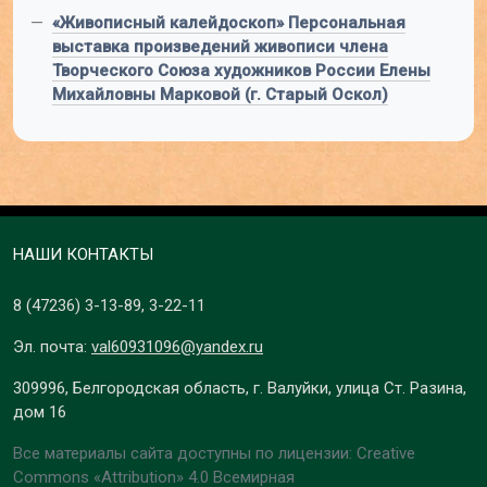
—
«Живописный калейдоскоп» Персональная
выставка произведений живописи члена
Творческого Союза художников России Елены
Михайловны Марковой (г. Старый Оскол)
НАШИ КОНТАКТЫ
8 (47236)
3-13-89
,
3-22-11
Эл. почта:
val60931096@yandex.ru
309996, Белгородская область, г. Валуйки, улица Ст. Разина,
дом 16
Все материалы сайта доступны по лицензии: Creative
Commons «Attribution» 4.0 Всемирная