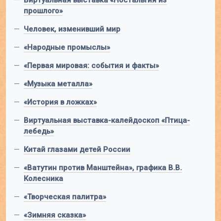
—
Виртуальная выставка «Ностальгия из
прошлого»
—
Человек, изменивший мир
—
«Народные промыслы»
—
«Первая мировая: события и факты»
—
«Музыка металла»
—
«История в ложках»
—
Виртуальная выставка-калейдоскоп «Птица-
лебедь»
—
Китай глазами детей России
—
«Ватутин против Манштейна», графика В.В.
Колесника
—
«Творческая палитра»
—
«Зимняя сказка»