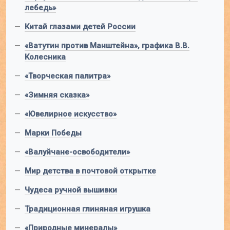
лебедь»
—
Китай глазами детей России
—
«Ватутин против Манштейна», графика В.В.
Колесника
—
«Творческая палитра»
—
«Зимняя сказка»
—
«Ювелирное искусство»
—
Марки Победы
—
«Валуйчане-освободители»
—
Мир детства в почтовой открытке
—
Чудеса ручной вышивки
—
Традиционная глиняная игрушка
—
«Природные минералы»