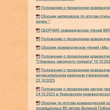
Положение о проведении краеведче
Сборник материалов по итогам откры
вечен..."
СБОРНИК краеведческих чтений ВИХ
Положение о проведении краеведчес
Сборник краеведческих чтений «Мы 
Положение о проведении краеведчес
"Страницы народного подвига".10.10.20
Положение о проведении краеведчес
муниципальном казенном учреждении 
23.10.2025
Положение о проведении научно-пра
24.10.2025 в Уразовском краеведческ
Сборник по итогам краеведческий к
посвящённых 80-летию Великой Победы