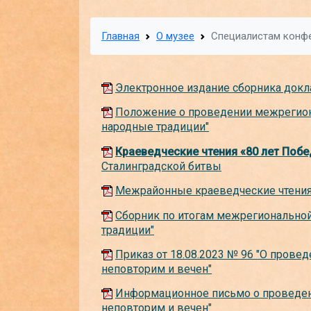
Главная
О музее
Специалистам конфе
Электронное издание сборника докл
Положение о проведении межрегион
народные традиции"
Краеведческие чтения «80 лет Побе
Сталинградской битвы
Межрайонные краеведческие чтения
Сборник по итогам межрегиональной
традиции"
Приказ от 18.08.2023 № 96 "О прове
неповторим и вечен"
Информационное письмо о проведени
неповторим и вечен"