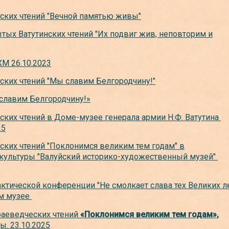
ских чтений "Вечной памятью живы"
тых Ватутинских чтений "Их подвиг жив, неповторим и
М 26.10.2023
ких чтений "Мы славим Белгородчину!"
славим Белгородчину!»
ких чтений в Доме-музее генерала армии Н.Ф. Ватутина
25
ких чтений "Поклонимся великим тем годам" в
культуры "Валуйский историко-художественный музей"
ктической конференции "Не смолкает слава тех Великих л
ом музее
раеведческих чтений
«Поклонимся великим тем годам»,
. 23.10.2025