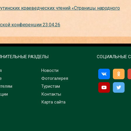
тутинских краеведческих чтений «Страницы народного
ской конференции 23.04.26
НИТЕЛЬНЫЕ РАЗДЕЛЫ
СОЦИАЛЬНЫЕ С
я
Новости
е
Фотогалерея
ителям
Туристам
кции
Контакты
Карта сайта