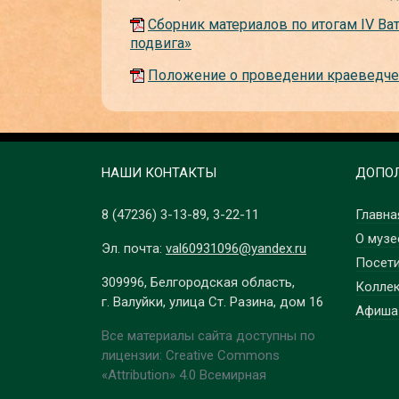
Сборник материалов по итогам IV Ва
подвига»
Положение о проведении краеведче
НАШИ КОНТАКТЫ
ДОПОЛ
8 (47236)
3-13-89
,
3-22-11
Главна
О музе
Эл. почта:
val60931096@yandex.ru
Посет
309996, Белгородская область,
Колле
г. Валуйки, улица Ст. Разина, дом 16
Афиша
Все материалы сайта доступны по
лицензии: Creative Commons
«Attribution» 4.0 Всемирная