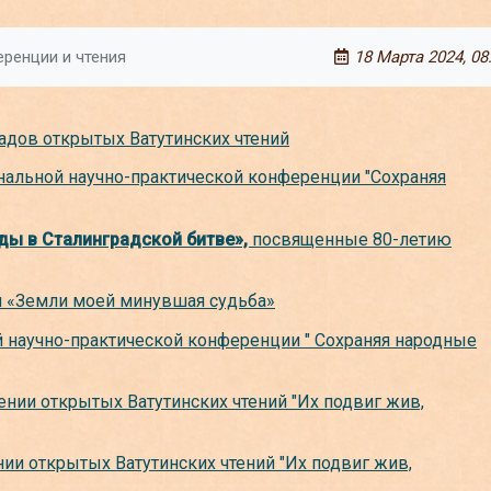
ренции и чтения
18 Марта 2024, 08
адов открытых Ватутинских чтений
альной научно-практической конференции "Сохраняя
ды в Сталинградской битве»,
посвященные 80-летию
 «Земли моей минувшая судьба»
 научно-практической конференции " Сохраняя народные
дении открытых Ватутинских чтений "Их подвиг жив,
и открытых Ватутинских чтений "Их подвиг жив,