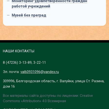
—
Мониторинг удовлетворённости граждан
работой учреждений
—
Музей без преград
НАШИ КОНТАКТЫ
8 (47236)
3-13-89
,
3-22-11
Эл. почта:
val60931096@yandex.ru
309996, Белгородская область, г. Валуйки, улица Ст. Разина,
дом 16
Все материалы сайта доступны по лицензии: Creative
Commons «Attribution» 4.0 Всемирная