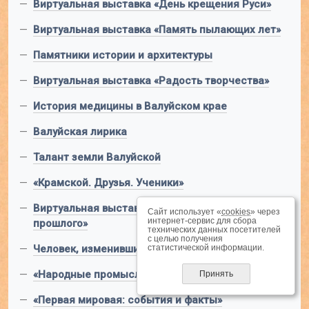
—
Виртуальная выставка «День крещения Руси»
—
Виртуальная выставка «Память пылающих лет»
—
Памятники истории и архитектуры
—
Виртуальная выставка «Радость творчества»
—
История медицины в Валуйском крае
—
Валуйская лирика
—
Талант земли Валуйской
—
«Крамской. Друзья. Ученики»
—
Виртуальная выставка «Ностальгия из
Сайт использует «
cookies
» через
интернет-сервис для сбора
прошлого»
технических данных посетителей
с целью получения
—
Человек, изменивший мир
статистической информации.
—
«Народные промыслы»
Принять
—
«Первая мировая: события и факты»