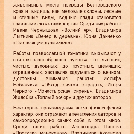
живописные места природы Белгородского
края и видишь, как меловые склоны, лесные
и степные виды, водные глади становятся
главными сюжетами картин. Среди них работы
Ивана Чернышова «Волчий яр», Владимира
Лыткина «Вечер в деревне», Юрия Данченко
«Скользящие лучи заката».
Работы православной тематики вызывают у
зрителя разнообразные чувства - от высоких,
чистых, духовных, до грустных, щемящих,
отрешенных, заставляя задуматься о вечном.
Достойны внимания работы: Иосифа
Бобенчика «Обход святой ограды», Игоря
Черного «Монастырская сирень», Владимира
Желобка «Теплый вечер» и других авторов.
Некоторые произведения носят философский
характер, они отражают впечатления авторов и
самоопределение самих себя в этом мире.
Среди таких работы Александра Панова
«Прогулка манекенов», Владимира Аксенова