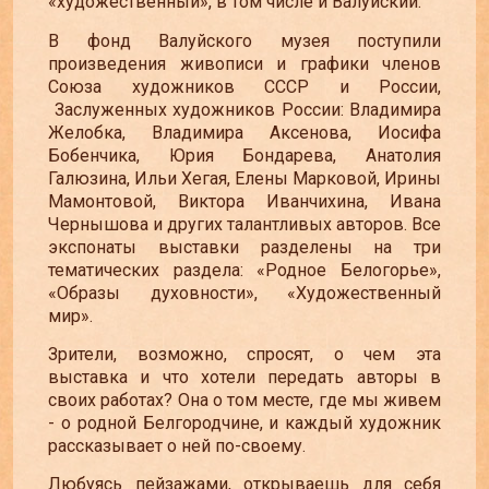
«художественный», в том числе и Валуйский.
В фонд Валуйского музея поступили
произведения живописи и графики членов
Союза художников СССР и России,
Заслуженных художников России: Владимира
Желобка, Владимира Аксенова, Иосифа
Бобенчика, Юрия Бондарева, Анатолия
Галюзина, Ильи Хегая, Елены Марковой, Ирины
Мамонтовой, Виктора Иванчихина, Ивана
Чернышова и других талантливых авторов. Все
экспонаты выставки разделены на три
тематических раздела: «Родное Белогорье»,
«Образы духовности», «Художественный
мир».
Зрители, возможно, спросят, о чем эта
выставка и что хотели передать авторы в
своих работах? Она о том месте, где мы живем
- о родной Белгородчине, и каждый художник
рассказывает о ней по-своему.
Любуясь пейзажами, открываешь для себя