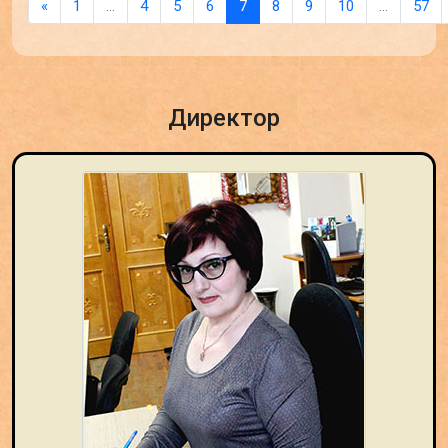
«
1
…
4
5
6
7
8
9
10
…
57
Директор