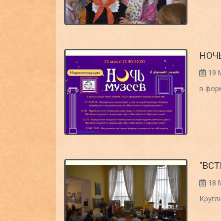
НОЧ
19 
в фор
"ВС
18 
Кругл