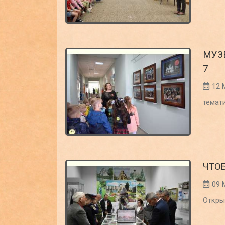
МУЗ
7
12 
темат
ЧТО
09 
Откры