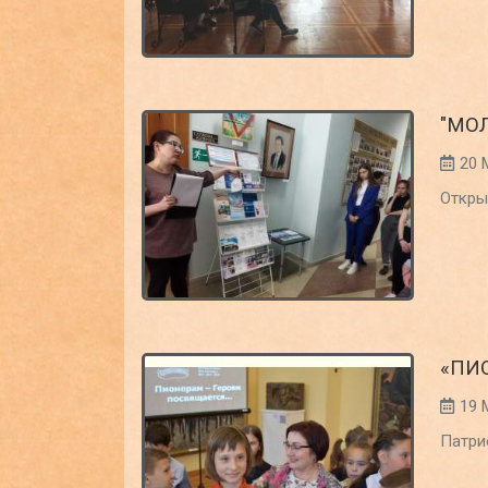
"МО
20 
Откры
«ПИ
19 
Патри