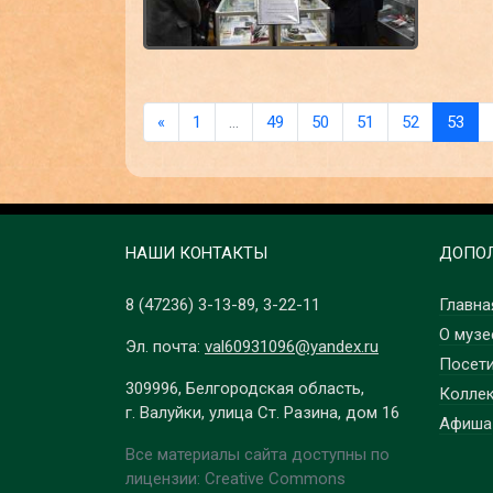
«
1
…
49
50
51
52
53
НАШИ КОНТАКТЫ
ДОПОЛ
8 (47236)
3-13-89
,
3-22-11
Главна
О музе
Эл. почта:
val60931096@yandex.ru
Посет
309996, Белгородская область,
Колле
г. Валуйки, улица Ст. Разина, дом 16
Афиша
Все материалы сайта доступны по
лицензии: Creative Commons