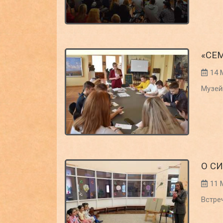
«СЕ
14 
Музей
О С
11 
Встре