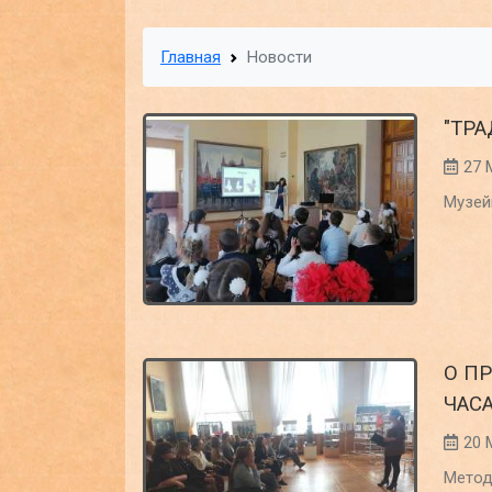
Главная
Новости
"ТР
27 
Музей
О П
ЧАС
20 
Метод