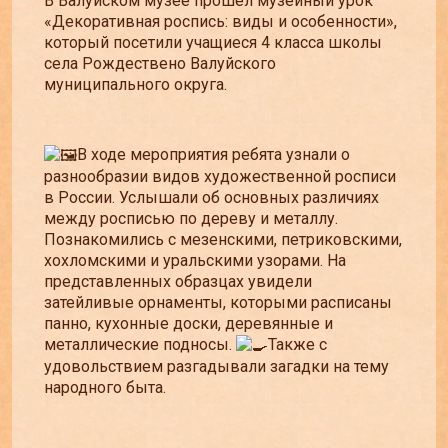
В Валуйском музее прошёл музейный урок
«Декоративная роспись: виды и особенности»,
который посетили учащиеся 4 класса школы
села Рождествено Валуйского
муниципального округа.
В ходе мероприятия ребята узнали о
разнообразии видов художественной росписи
в России. Услышали об основных различиях
между росписью по дереву и металлу.
Познакомились с мезенскими, петриковскими,
хохломскими и уральскими узорами. На
представленных образцах увидели
затейливые орнаменты, которыми расписаны
панно, кухонные доски, деревянные и
металлические подносы.
Также с
удовольствием разгадывали загадки на тему
народного быта.