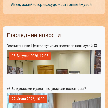
#Валуйскийисторикохудожественныймузей
Последние новости
Воспитанники Центра туризма посетили наш музей 🏛
05 Августа 2026, 12:07
📸 За кулисами музея: что увидели волонтёры?
27 Июля 2026, 10:00