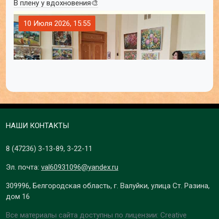
В плену у вдохновения🎨
10 Июля 2026, 15:55
НАШИ КОНТАКТЫ
8 (47236)
3-13-89
,
3-22-11
Эл. почта:
val60931096@yandex.ru
309996, Белгородская область, г. Валуйки, улица Ст. Разина,
дом 16
Все материалы сайта доступны по лицензии: Creative