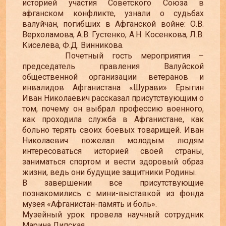
историей участия Советского Союза в
афганском конфликте, узнали о судьбах
валуйчан, погибших в Афганской войне: О.В.
Верхоламова, А.В. Густенко, А.Н. Косенкова, Л.В.
Киселева, Ф.Д. Винникова.
Почетный гость мероприятия –
председатель правления Валуйской
общественной организации ветеранов и
инвалидов Афганистана «Шурави» Ерыгин
Иван Николаевич рассказал присутствующим о
том, почему он выбрал профессию военного,
как проходила служба в Афганистане, как
больно терять своих боевых товарищей. Иван
Николаевич пожелал молодым людям
интересоваться историей своей страны,
заниматься спортом и вести здоровый образ
жизни, ведь они будущие защитники Родины.
В завершении все присутствующие
познакомились с мини-выставкой из фонда
музея «Афганистан-память и боль».
Музейный урок провела научный сотрудник
Марина Липская.