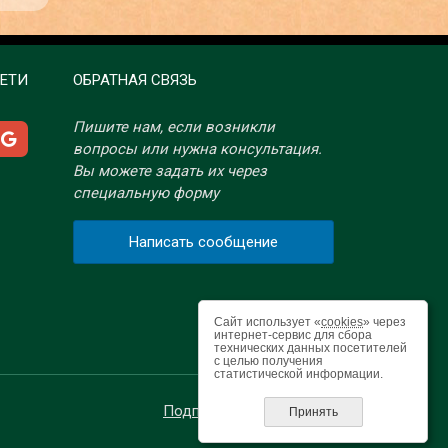
ЕТИ
ОБРАТНАЯ СВЯЗЬ
Пишите нам, если возникли
вопросы или нужна консультация.
Вы можете задать их через
специальную форму
Написать сообщение
Сайт использует «
cookies
» через
интернет-сервис для сбора
технических данных посетителей
с целью получения
статистической информации.
Подписка на RSS-новости
Принять