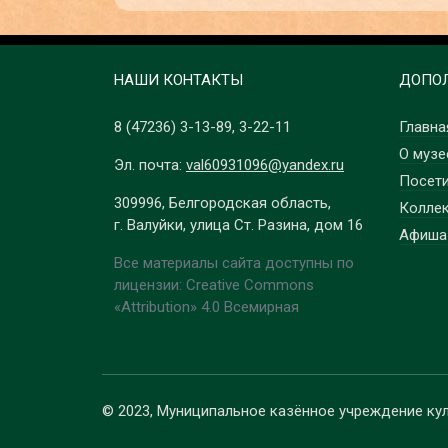
НАШИ КОНТАКТЫ
ДОПОЛ
8 (47236)
3-13-89
,
3-22-11
Главна
О музе
Эл. почта:
val60931096@yandex.ru
Посет
309996, Белгородская область,
Колле
г. Валуйки, улица Ст. Разина, дом 16
Афиша
Все материалы сайта доступны по
лицензии: Creative Commons
«Attribution» 4.0 Всемирная
© 2023, Муниципальное казённое учреждение ку