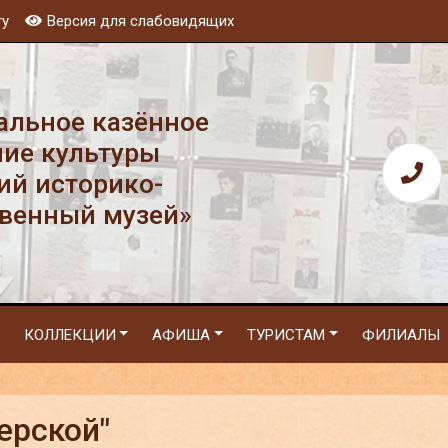
ту
Версия для слабовидящих
льное казённое
ие культуры
ий историко-
венный музей»
КОЛЛЕКЦИИ
АФИША
ТУРИСТАМ
ФИЛИАЛЫ
ерской"