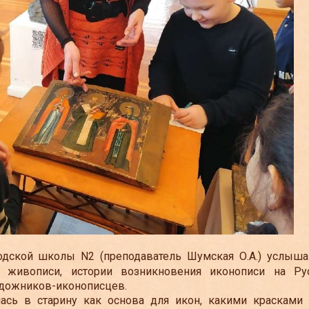
одской школы N2 (преподаватель Шумская О.А.) услыша
 живописи, истории возникновения иконописи на Рус
удожников-иконописцев.
лась в старину как основа для икон, какими красками 