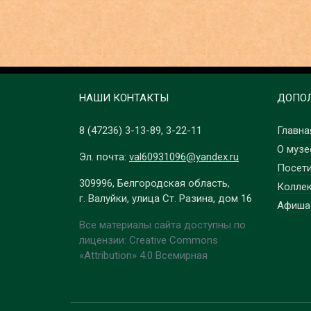
НАШИ КОНТАКТЫ
ДОПОЛ
8 (47236)
3-13-89
,
3-22-11
Главна
О музе
Эл. почта:
val60931096@yandex.ru
Посет
309996, Белгородская область,
Колле
г. Валуйки, улица Ст. Разина, дом 16
Афиша
Все материалы сайта доступны по
лицензии: Creative Commons
«Attribution» 4.0 Всемирная