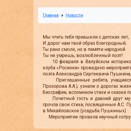
Главная
Новости
Мы чтить тебя привыкли с детских лет,
И дорог нам твой образ благородный;
Ты рано смолк, но в памяти народной
Ты не умрешь, возлюбленный поэт!
10 февраля в Валуйском историко-х
клуба «Росинка» проведено мероприят
поэта Александра Сергеевича Пушкина,
Приглашенные ребята, учащиеся 2
Прохорова А.А.), узнали о дорогах жи
биографии, вспомнили стихи и сказки п
Почетный гость и давний друг музе
прочла свои стихи, посвященные А.С. 
в Михайловское (усадьба Пушкиных).
Мероприятие провела научный сотруд