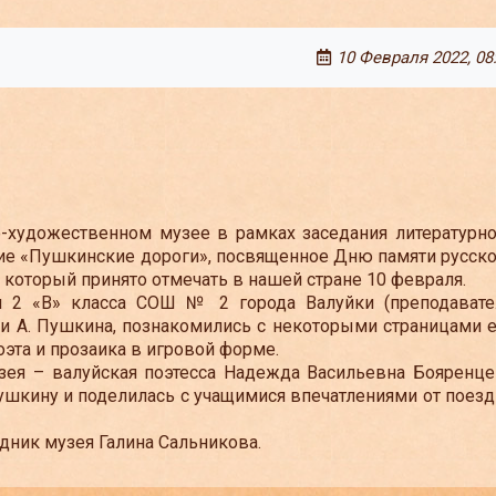
10 Февраля 2022, 08
удожественном музее в рамках заседания литературно
ие «Пушкинские дороги», посвященное Дню памяти русско
 который принято отмечать в нашей стране 10 февраля.
 «В» класса СОШ № 2 города Валуйки (преподавате
зни А. Пушкина, познакомились с некоторыми страницами 
оэта и прозаика в игровой форме.
я – валуйская поэтесса Надежда Васильевна Бояренце
Пушкину и поделилась с учащимися впечатлениями от поез
ник музея Галина Сальникова.